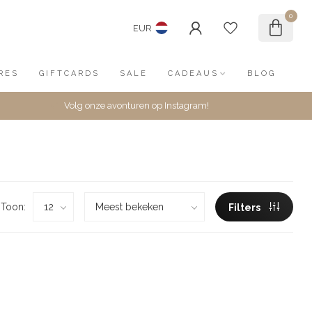
0
EUR
RES
GIFTCARDS
SALE
CADEAUS
BLOG
Volg onze avonturen op Instagram!
Toon:
Filters