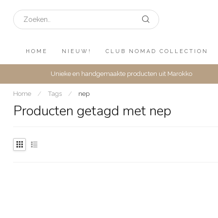
HOME
NIEUW!
CLUB NOMAD COLLECTION
Unieke en handgemaakte producten uit Marokko
Home
/
Tags
/
nep
Producten getagd met nep