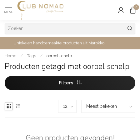
0
MENU
Unieke en handgemaakte producten uit Marokko
Home
/
Tags
/
oorbel schelp
Producten getagd met oorbel schelp
Filters
Geen producten gevonden!