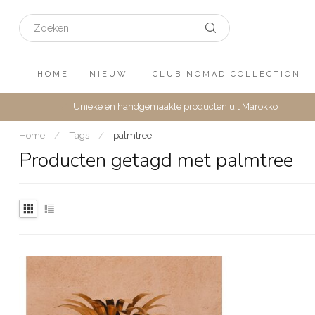
HOME
NIEUW!
CLUB NOMAD COLLECTION
Unieke en handgemaakte producten uit Marokko
Home
/
Tags
/
palmtree
Producten getagd met palmtree