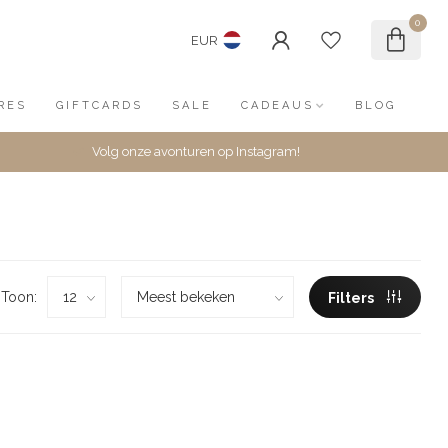
0
EUR
RES
GIFTCARDS
SALE
CADEAUS
BLOG
Volg onze avonturen op Instagram!
Toon:
Filters