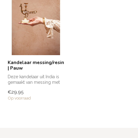
Kandelaar messing/resin
| Pauw
Deze kandelaar uit India is
gemaakt van messing met
resin, maar wat hem echt
€29,95
bij...
Op voorraad