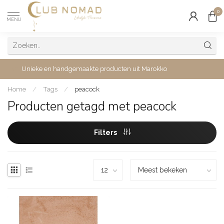
0
MENU
Unieke en handgemaakte producten uit Marokko
Home
/
Tags
/
peacock
Producten getagd met peacock
Filters