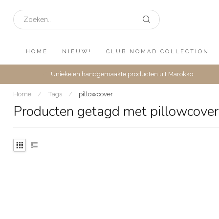
HOME
NIEUW!
CLUB NOMAD COLLECTION
Unieke en handgemaakte producten uit Marokko
Home
/
Tags
/
pillowcover
Producten getagd met pillowcover