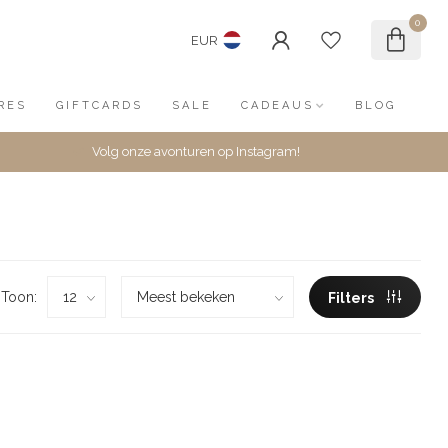
0
EUR
RES
GIFTCARDS
SALE
CADEAUS
BLOG
Volg onze avonturen op Instagram!
Toon:
Filters