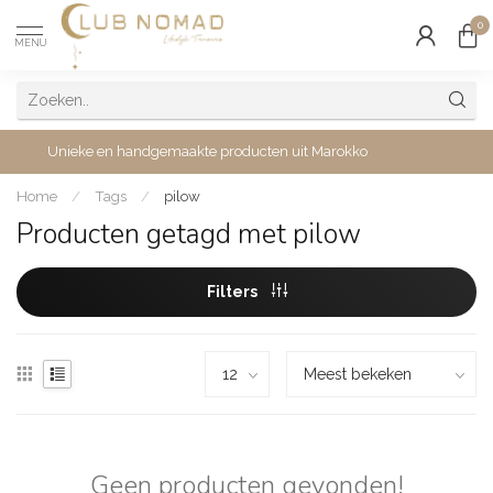
0
MENU
Unieke en handgemaakte producten uit Marokko
Home
/
Tags
/
pilow
Producten getagd met pilow
Filters
Geen producten gevonden!