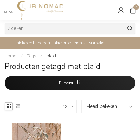
0
MENU
Unieke en handgemaakte producten uit Marokko
Home
/
Tags
/
plaid
Producten getagd met plaid
Filters