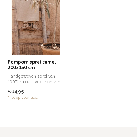
Pompom sprei camel
200x150 cm
Handgeweven sprei van
100% katoen, voorzien van
pompoms aan weerszijden.
€64,95
Door he...
Niet op voorraad