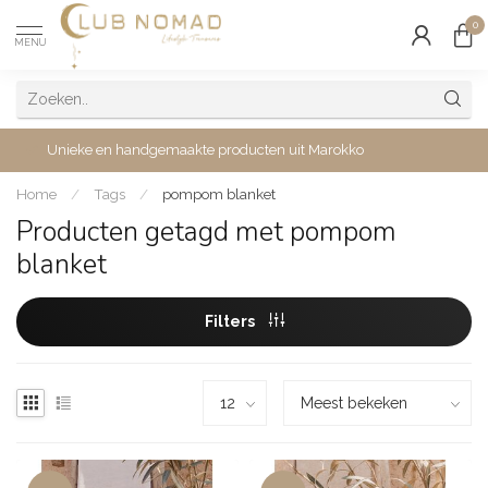
0
MENU
Unieke en handgemaakte producten uit Marokko
Home
/
Tags
/
pompom blanket
Producten getagd met pompom
blanket
Filters