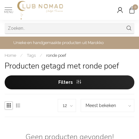
0
MENU
Unieke en handgemaakte producten uit Marokko
Home
/
Tags
/
ronde poef
Producten getagd met ronde poef
Filters
Geen producten gevonden!