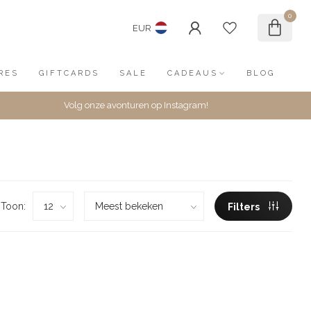
0
EUR
RES
GIFTCARDS
SALE
CADEAUS
BLOG
Volg onze avonturen op Instagram!
Toon:
Filters