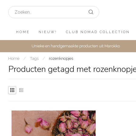
HOME
NIEUW!
CLUB NOMAD COLLECTION
Unieke en handgemaakte producten uit Marokko
Home
/
Tags
/
rozenknopjes
Producten getagd met rozenknopj