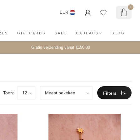
0
EUR
RES
GIFTCARDS
SALE
CADEAUS
BLOG
Gratis verzending vanaf €150,00
Toon:
Filters