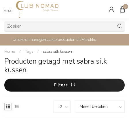
0
MENU
Unieke en handgemaakte producten uit Marokko
Home
/
Tags
/
sabra silk kussen
Producten getagd met sabra silk
kussen
Filters