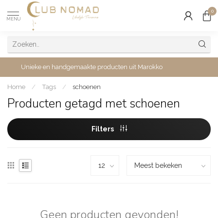
0
MENU
Unieke en handgemaakte producten uit Marokko
Home
/
Tags
/
schoenen
Producten getagd met schoenen
Filters
Geen producten gevonden!