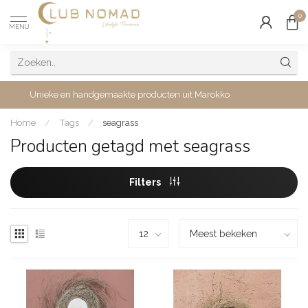
0
MENU
Unieke en handgemaakte producten uit Marokko
Home
/
Tags
/
seagrass
Producten getagd met seagrass
Filters