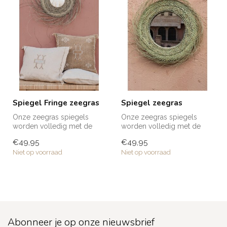
Spiegel Fringe zeegras
Spiegel zeegras
Onze zeegras spiegels
Onze zeegras spiegels
worden volledig met de
worden volledig met de
hand gemaakt door de
hand gemaakt door de
€49,95
€49,95
getalenteerde ...
getalenteerde ...
Niet op voorraad
Niet op voorraad
Abonneer je op onze nieuwsbrief