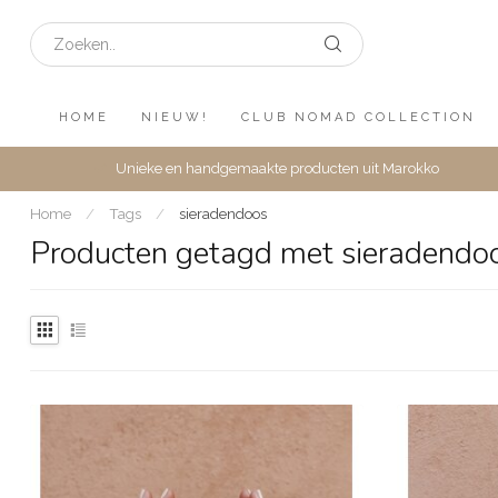
HOME
NIEUW!
CLUB NOMAD COLLECTION
Unieke en handgemaakte producten uit Marokko
Home
/
Tags
/
sieradendoos
Producten getagd met sieradendo