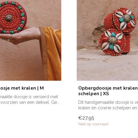
sje met kralen | M
Opbergdoosje met kralen
schelpen | XS
aakte doosje is versierd met
 voorzien van een deksel. Ge...
Dit handgemaakte doosje is v
kralen en cowrie schelpen en 
voorzien...
€27,95
Niet op voorraad