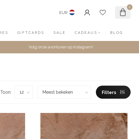
0
EUR
RES
GIFTCARDS
SALE
CADEAUS
BLOG
Volg onze avonturen op Instagram!
Toon:
Filters