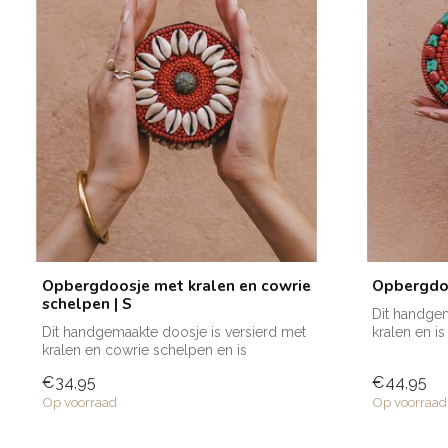
Opbergdoosje met kralen en cowrie
Opbergdoo
schelpen | S
Dit handgem
Dit handgemaakte doosje is versierd met
kralen en is
kralen en cowrie schelpen en is
voorzien...
€34,95
€44,95
Op voorraad
Op voorraad