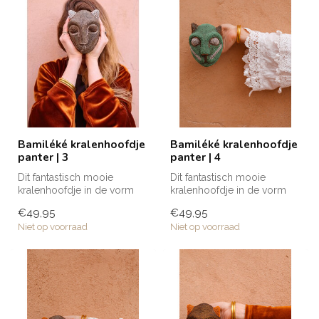
Bamiléké kralenhoofdje
Bamiléké kralenhoofdje
panter | 3
panter | 4
Dit fantastisch mooie
Dit fantastisch mooie
kralenhoofdje in de vorm
kralenhoofdje in de vorm
van een panter is volledig
van een panter is volledig
€49,95
€49,95
met de...
met de...
Niet op voorraad
Niet op voorraad