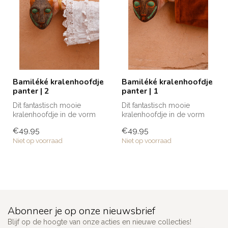
Bamiléké kralenhoofdje
Bamiléké kralenhoofdje
panter | 2
panter | 1
Dit fantastisch mooie
Dit fantastisch mooie
kralenhoofdje in de vorm
kralenhoofdje in de vorm
van een panter is volledig
van een panter is volledig
€49,95
€49,95
met de...
met de...
Niet op voorraad
Niet op voorraad
Abonneer je op onze nieuwsbrief
Blijf op de hoogte van onze acties en nieuwe collecties!