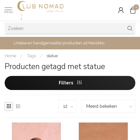
0
MENU
Unieke en handgemaakte producten uit Marokko
Home
/
Tags
/
statue
Producten getagd met statue
Filters