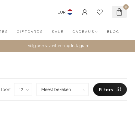
0
EUR
RES
GIFTCARDS
SALE
CADEAUS
BLOG
Volg onze avonturen op Instagram!
Toon:
Filters