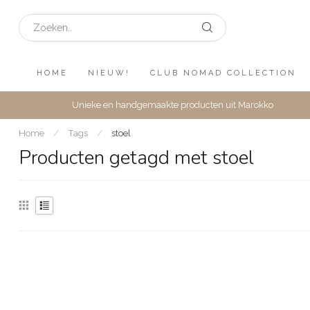
HOME
NIEUW!
CLUB NOMAD COLLECTION
Unieke en handgemaakte producten uit Marokko
Home
/
Tags
/
stoel
Producten getagd met stoel