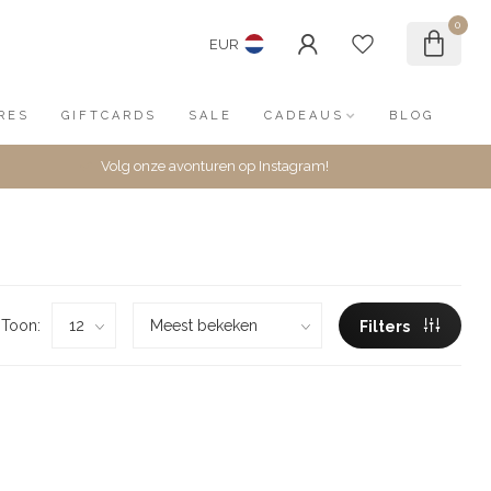
0
EUR
RES
GIFTCARDS
SALE
CADEAUS
BLOG
Volg onze avonturen op Instagram!
Toon:
Filters