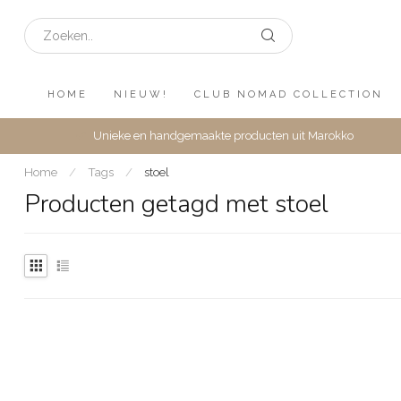
HOME
NIEUW!
CLUB NOMAD COLLECTION
Unieke en handgemaakte producten uit Marokko
Home
/
Tags
/
stoel
Producten getagd met stoel