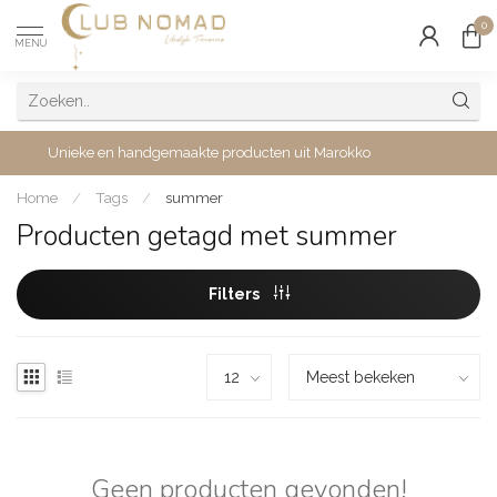
0
MENU
Unieke en handgemaakte producten uit Marokko
Home
/
Tags
/
summer
Producten getagd met summer
Filters
Geen producten gevonden!