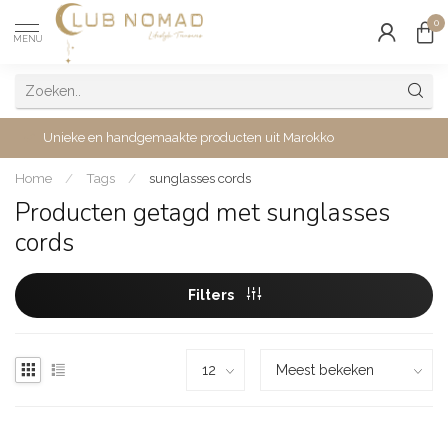
0
MENU
Unieke en handgemaakte producten uit Marokko
Home
/
Tags
/
sunglasses cords
Producten getagd met sunglasses
cords
Filters