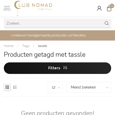
0
MENU
Unieke en handgemaakte producten uit Marokko
Home
/
Tags
/
tassle
Producten getagd met tassle
Filters
Geen producten gevonden!