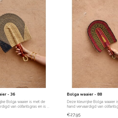
ier - 36
Bolga waaier - 88
ijke Bolga waaier is met de
Deze kleurrijke Bolga waaier 
digd van olifantsgras en is ...
hand vervaardigd van olifantsgr
€27,95