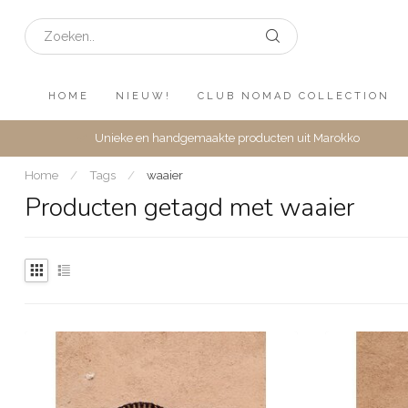
HOME
NIEUW!
CLUB NOMAD COLLECTION
Unieke en handgemaakte producten uit Marokko
Home
/
Tags
/
waaier
Producten getagd met waaier