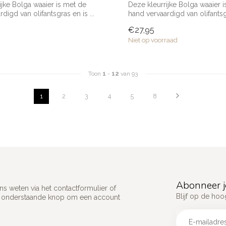
ijke Bolga waaier is met de
Deze kleurrijke Bolga waaier 
digd van olifantsgras en is ...
hand vervaardigd van olifantsgr
€27,95
Niet op voorraad
Toon
1
-
12
van 93
1
2
3
4
5
8
Abonneer j
s weten via het contactformulier of
Blijf op de hoo
p onderstaande knop om een account