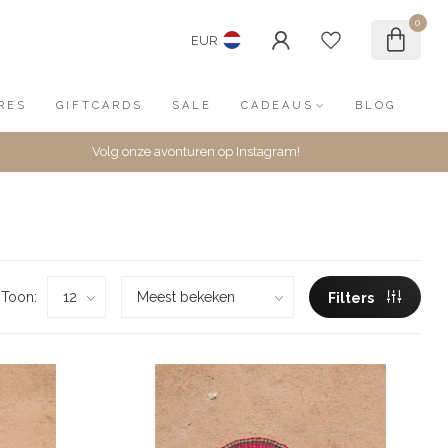
0
EUR
RES
GIFTCARDS
SALE
CADEAUS
BLOG
Volg onze avonturen op Instagram!
Toon:
Filters