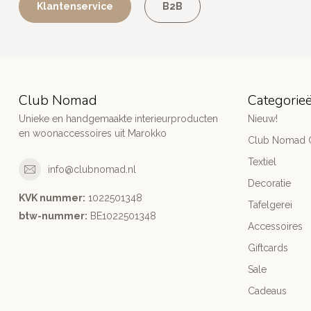
Klantenservice
B2B
Club Nomad
Categorie
Unieke en handgemaakte interieurproducten
Nieuw!
en woonaccessoires uit Marokko
Club Nomad C
Textiel
info@clubnomad.nl
Decoratie
KVK nummer:
1022501348
Tafelgerei
btw-nummer:
BE1022501348
Accessoires
Giftcards
Sale
Cadeaus