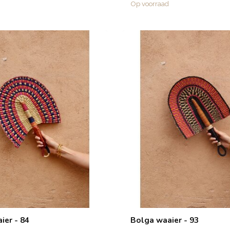
Op voorraad
ier - 84
Bolga waaier - 93