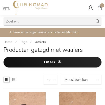
0
MENU
Unieke en handgemaakte producten uit Marokko
Home
/
Tags
/
waaiers
Producten getagd met waaiers
Filters