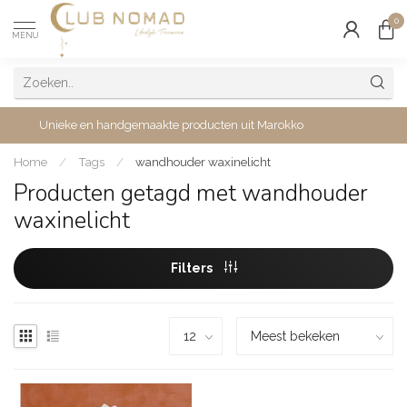
0
MENU
Unieke en handgemaakte producten uit Marokko
Home
/
Tags
/
wandhouder waxinelicht
Producten getagd met wandhouder
waxinelicht
Filters