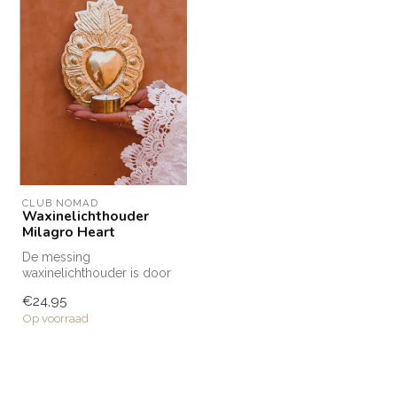
CLUB NOMAD
Waxinelichthouder
Milagro Heart
De messing
waxinelichthouder is door
ambachtslieden in Marokko
€24,95
met de hand verv...
Op voorraad