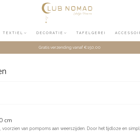
TEXTIEL
DECORATIE
TAFELGEREI
ACCESSOI
Gratis verzending vanaf €150,00
en
0 cm
oorzien van pompoms aan weerszijden. Door het tijdloze en simplisti