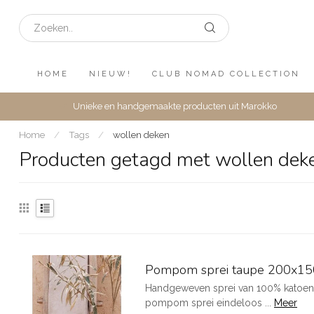
HOME
NIEUW!
CLUB NOMAD COLLECTION
Unieke en handgemaakte producten uit Marokko
Home
/
Tags
/
wollen deken
Producten getagd met wollen dek
Pompom sprei taupe 200x15
Handgeweven sprei van 100% katoen, v
pompom sprei eindeloos ...
Meer