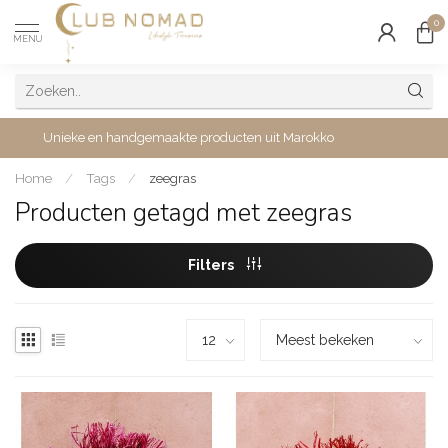
0
MENU
Unieke en handgemaakte producten uit Marokko
Home
/
Tags
/
zeegras
Producten getagd met zeegras
Filters