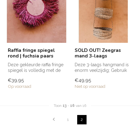
Raffia fringe spiegel
SOLD OUT! Zeegras
rond | fuchsia paars
mand 3-laags
Deze gekleurde raffia fringe
Deze 3-laags hangmand is
spiegel is volledig met de
enorm veelzijdig; Gebruik
hand vervaardigd door am...
hem voor het opbergen van
€39,95
€49,95
fru...
Op voorraad
Niet op voorraad
Toon
13
-
16
van 16
1
2