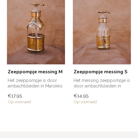
Zeeppompje messing M
Zeeppompje messing S
Het zeeppompje is door
Het messing zeeppompje is
ambachtslieden in Marokko
door ambachtslieden in
met de hand vervaardigd.
Marokko met de hand
€17,95
€14,95
Het ze...
vervaardigd...
Op voorraad
Op voorraad