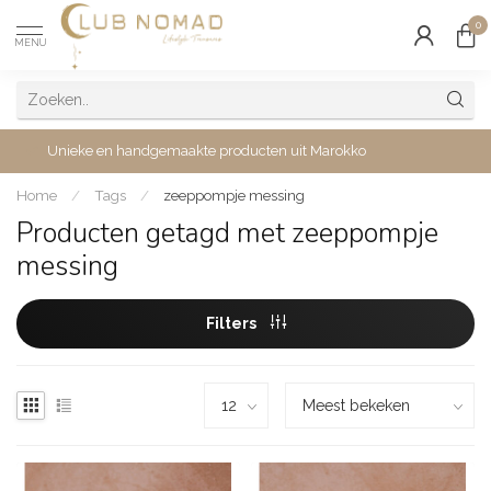
0
MENU
Unieke en handgemaakte producten uit Marokko
Home
/
Tags
/
zeeppompje messing
Producten getagd met zeeppompje
messing
Filters