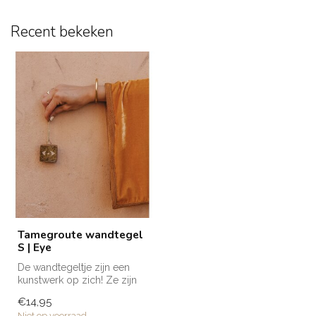
Recent bekeken
Tamegroute wandtegel
S | Eye
De wandtegeltje zijn een
kunstwerk op zich! Ze zijn
volledig met de hand
€14,95
gemaakt...
Niet op voorraad