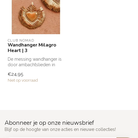
CLUB NOMAD
Wandhanger Milagro
Heart | 3
De messing wandhanger is
door ambachtslieden in
Marokko met de hand
€24,95
vervaardigd....
Niet op voorraad
Abonneer je op onze nieuwsbrief
Blijf op de hoogte van onze acties en nieuwe collecties!