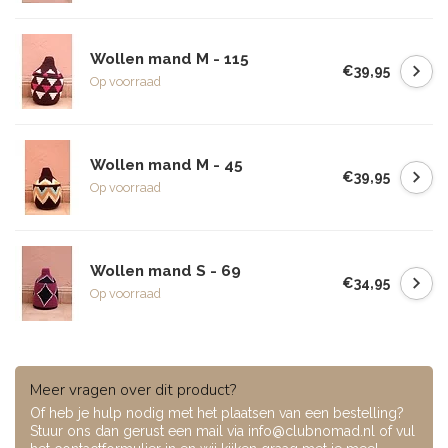
Wollen mand M - 115
€39,95
Op voorraad
Wollen mand M - 45
€39,95
Op voorraad
Wollen mand S - 69
€34,95
Op voorraad
Meer vragen over dit product?
Of heb je hulp nodig met het plaatsen van een bestelling?
Stuur ons dan gerust een mail via
info@clubnomad.nl
of vul