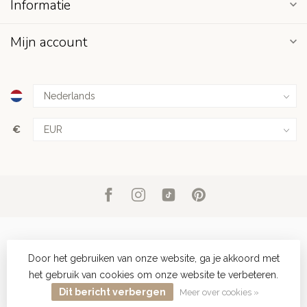
Informatie
Mijn account
€
Door het gebruiken van onze website, ga je akkoord met
het gebruik van cookies om onze website te verbeteren.
© Copyright 2026 Club Nomad
- Powered by
Lightspeed
-
Lightspeed design
by
Dyvelopment
Dit bericht verbergen
Meer over cookies »