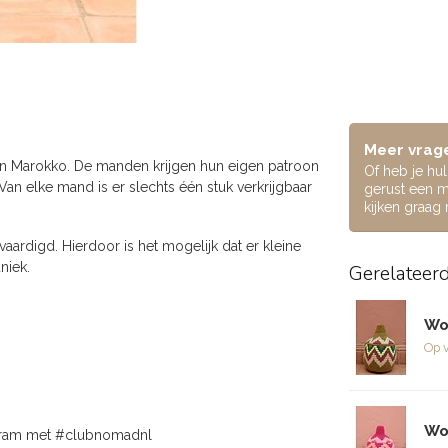
Meer vrage
an Marokko. De manden krijgen hun eigen patroon
Of heb je hu
 elke mand is er slechts één stuk verkrijgbaar
gerust een m
kijken graag
ardigd. Hierdoor is het mogelijk dat er kleine
niek.
Gerelateer
Wo
Op 
Wo
agram met #clubnomadnl