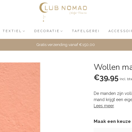
TEXTIEL
DECORATIE
TAFELGEREI
ACCESSOI
Gratis verzending vanaf €150,00
Wollen ma
€39,95
Incl. bt
De manden zijn vol
mand krijgt een ei
Lees meer
.
Maak een keuze