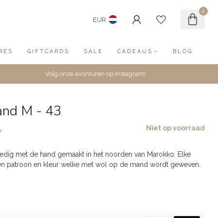
0
EUR
RES
GIFTCARDS
SALE
CADEAUS
BLOG
Volg onze avonturen op Instagram!
nd M - 43
Niet op voorraad
w
ledig met de hand gemaakt in het noorden van Marokko. Elke
gen patroon en kleur welke met wol op de mand wordt geweven.