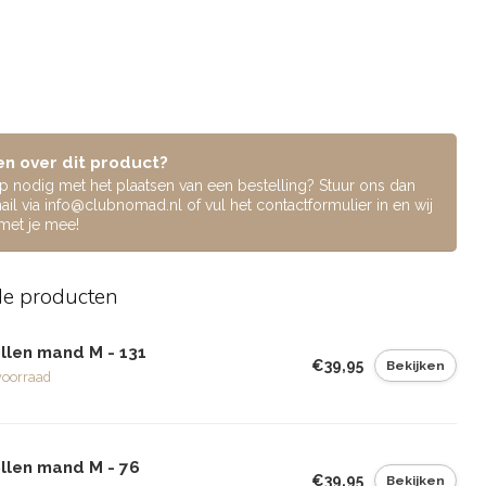
n over dit product?
lp nodig met het plaatsen van een bestelling? Stuur ons dan
ail via
info@clubnomad.nl
of vul het contactformulier in en wij
 met je mee!
de producten
llen mand M - 131
€39,95
Bekijken
voorraad
llen mand M - 76
€39,95
Bekijken