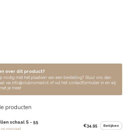
n over dit product?
lp nodig met het plaatsen van een bestelling? Stuur ons dan
ail via
info@clubnomad.nl
of vul het contactformulier in en wij
 met je mee!
de producten
len schaal S - 55
€34,95
Bekijken
 op voorraad