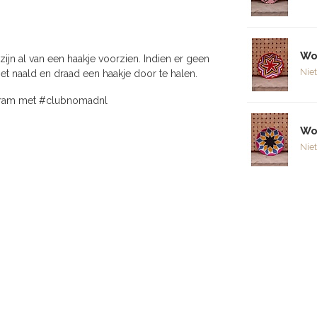
Wol
jn al van een haakje voorzien. Indien er geen
Niet
et naald en draad een haakje door te halen.
agram met #clubnomadnl
Wol
Niet