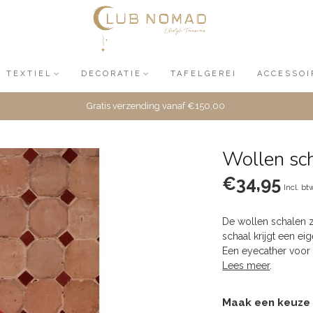
TEXTIEL
DECORATIE
TAFELGEREI
ACCESSOI
Gratis verzending vanaf €150,00
Wollen sch
€34,95
Incl. bt
De wollen schalen z
schaal krijgt een e
Een eyecather voor 
Lees meer
.
Maak een keuze