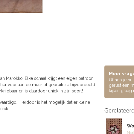
Meer vrage
an Marokko. Elke schaal krijgt een eigen patroon
Of heb je hu
her voor aan de muur of gebruik ze bijvoorbeeld
gerust een m
kijken graag
rkrijgbaar en is daardoor uniek in zijn soort!
ardigd. Hierdoor is het mogelijk dat er kleine
niek.
Gerelateer
Wol
Niet