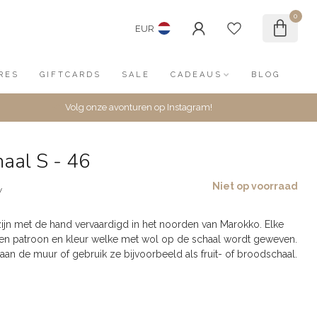
0
EUR
RES
GIFTCARDS
SALE
CADEAUS
BLOG
Volg onze avonturen op Instagram!
aal S - 46
Niet op voorraad
w
ijn met de hand vervaardigd in het noorden van Marokko. Elke
igen patroon en kleur welke met wol op de schaal wordt geweven.
aan de muur of gebruik ze bijvoorbeeld als fruit- of broodschaal.