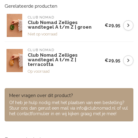
Gerelateerde producten
CLUB NOMAD
Club Nomad Zelliges
€29,95
wandtegel A t/m Z | groen
Niet op voorraad
CLUB NOMAD
Club Nomad Zelliges
wandtegel A t/m Z |
€29,95
terracotta
Op voorraad
Meer vragen over dit product?
Of heb je hulp nodig met het plaatsen van een bestelling?
Stuur ons dan gerust een mail via
info@clubnomad.nl
of vul
het contactformulier in en wij kijken graag met je mee!