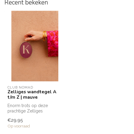
Recent bekeken
CLUB NOMAD
Zelliges wandtegel A
t/m Z | mauve
Enorm trots op deze
prachtige Zelliges
wandtegeltjes die naar mijn
€29,95
eigen ontwerp...
Op voorraad