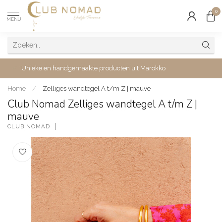
0
MENU
Unieke en handgemaakte producten uit Marokko
Home
/
Zelliges wandtegel A t/m Z | mauve
Club Nomad Zelliges wandtegel A t/m Z |
mauve
CLUB NOMAD