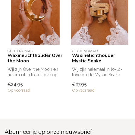
CLUB NOMAD
CLUB NOMAD
Waxinelichthouder Over
Waxinelichthouder
the Moon
Mystic Snake
Wij zijn Over the Moon en
Wij zijn helemaal in lo-lo-
helemaal in lo-lo-love op
love op de Mystic Snake
de maan
waxinelichthouders uit de
€24,95
€27,95
waxinelichthouders u...
Clu...
Op voorraad
Op voorraad
Abonneer je op onze nieuwsbrief