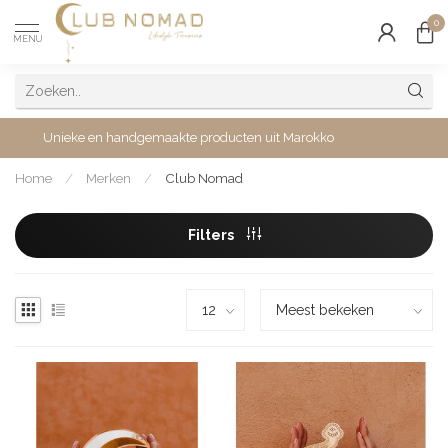
0
MENU
Unieke en handgemaakte producten uit Marokko
Home
/
Merken
/
Club Nomad
Filters