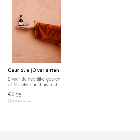
Geur olie | 3 varianten
Ervaar de heerlijke geuren
uit Marokko nu thuis met
onze geurolie. Door middel
€6,95
v...
Op voorraad