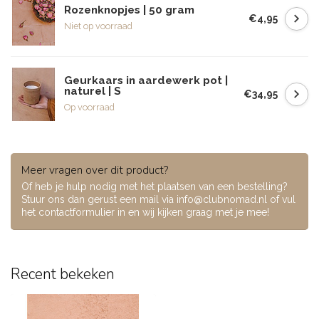
Rozenknopjes | 50 gram
€4,95
Niet op voorraad
Geurkaars in aardewerk pot |
naturel | S
€34,95
Op voorraad
Meer vragen over dit product?
Of heb je hulp nodig met het plaatsen van een bestelling?
Stuur ons dan gerust een mail via
info@clubnomad.nl
of vul
het contactformulier in en wij kijken graag met je mee!
Recent bekeken