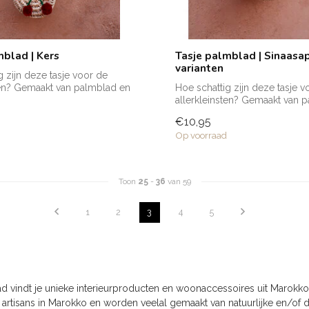
mblad | Kers
Tasje palmblad | Sinaasap
varianten
g zijn deze tasje voor de
ten? Gemaakt van palmblad en
Hoe schattig zijn deze tasje v
allerkleinsten? Gemaakt van 
voo...
€10,95
Op voorraad
Toon
25
-
36
van 59
1
2
3
4
5
d vindt je unieke interieurproducten en woonaccessoires uit Marok
 artisans in Marokko en worden veelal gemaakt van natuurlijke en/of d