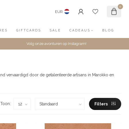
0
EUR
RES
GIFTCARDS
SALE
CADEAUS
BLOG
Volg onze avonturen op Instagram!
d vervaardigd door de getalenteerde artisans in Marokko en
Toon:
Filters