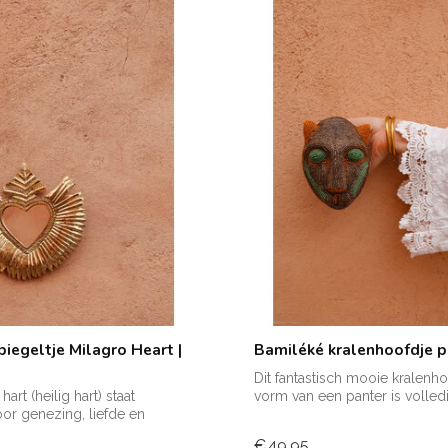
iegeltje Milagro Heart |
Bamiléké kralenhoofdje pa
Dit fantastisch mooie kralenho
hart (heilig hart) staat
vorm van een panter is volledi
r genezing, liefde en
..
€49,95