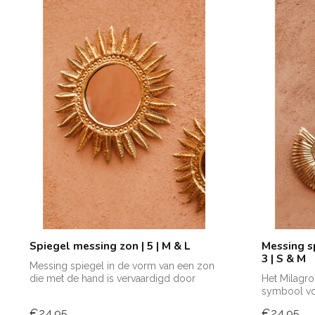
Spiegel messing zon | 5 | M & L
Messing sp
3 | S & M
Messing spiegel in de vorm van een zon
die met de hand is vervaardigd door
Het Milagro 
ambac...
symbool voo
dankbaarhe.
€24,95
€24,95