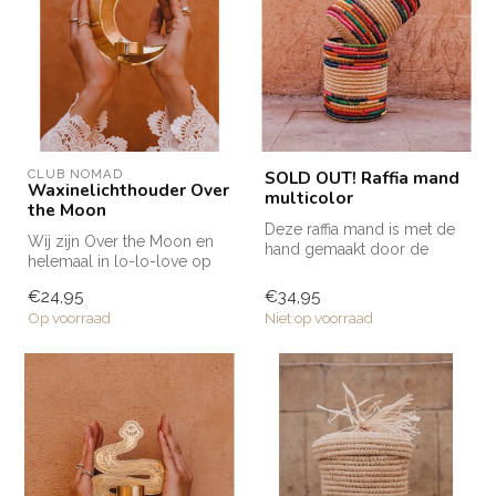
CLUB NOMAD
SOLD OUT! Raffia mand
Waxinelichthouder Over
multicolor
the Moon
Deze raffia mand is met de
Wij zijn Over the Moon en
hand gemaakt door de
helemaal in lo-lo-love op
getalenteerde artisans in
de maan
Marokk...
€24,95
€34,95
waxinelichthouders u...
Op voorraad
Niet op voorraad