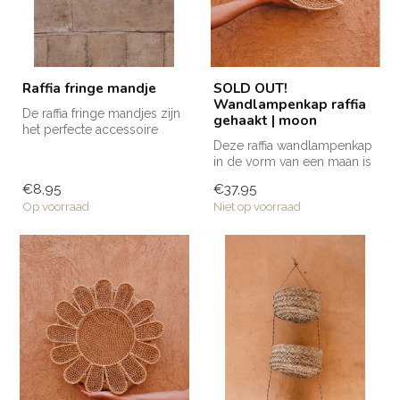
Raffia fringe mandje
SOLD OUT!
Wandlampenkap raffia
De raffia fringe mandjes zijn
gehaakt | moon
het perfecte accessoire
voor in huis. Gebruik ze v...
Deze raffia wandlampenkap
in de vorm van een maan is
handgemaakt door de
€8,95
€37,95
getalen...
Op voorraad
Niet op voorraad