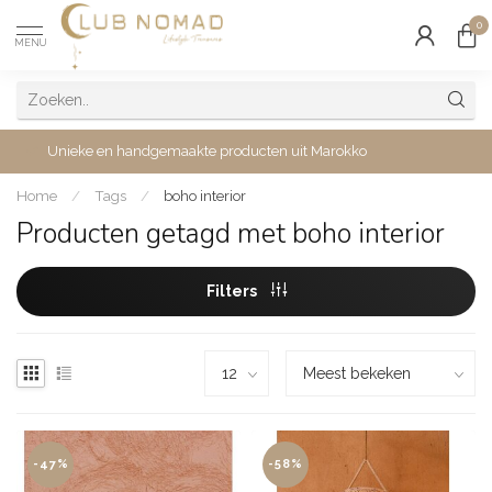
0
MENU
Unieke en handgemaakte producten uit Marokko
Home
/
Tags
/
boho interior
Producten getagd met boho interior
Filters
-47%
-58%