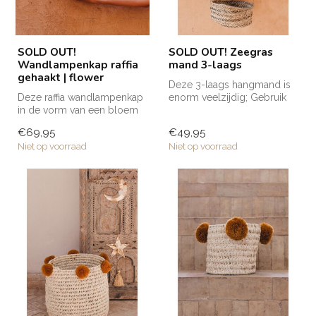
SOLD OUT!
SOLD OUT! Zeegras
Wandlampenkap raffia
mand 3-laags
gehaakt | flower
Deze 3-laags hangmand is
Deze raffia wandlampenkap
enorm veelzijdig; Gebruik
in de vorm van een bloem
hem voor het opbergen van
is handgemaakt door de
fru...
€69,95
€49,95
getale...
Niet op voorraad
Niet op voorraad