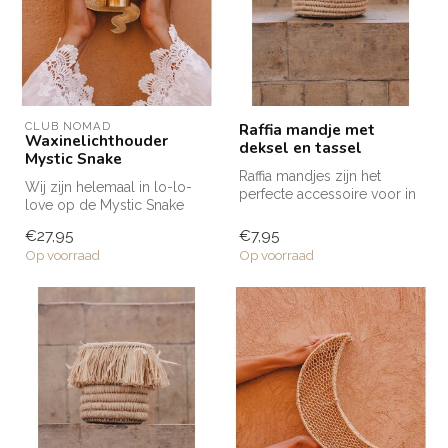
CLUB NOMAD
Raffia mandje met
Waxinelichthouder
deksel en tassel
Mystic Snake
Raffia mandjes zijn het
Wij zijn helemaal in lo-lo-
perfecte accessoire voor in
love op de Mystic Snake
huis. Dit mandje heeft een
waxinelichthouders uit de
d...
€27,95
€7,95
Clu...
Op voorraad
Op voorraad