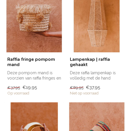
Raffia fringe pompom
Lampenkap | raffia
mand
gehaakt
Deze pompom mand is
Deze raffia lampenkap is
voorzien van raffia fringes en
volledig met de hand
raffia pompoms. De mand is
gemaakt door onze
€19,95
€37,95
€37,95
€89,95
id...
getalenteerde ar...
Op voorraad
Niet op voorraad