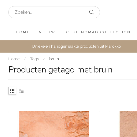
HOME
NIEUW!
CLUB NOMAD COLLECTION
Unieke en handgemaakte producten uit Marokko
Home
/
Tags
/
bruin
Producten getagd met bruin