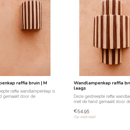
nkap raffia bruin | M
Wandlampenkap raffia bru
laags
epte raffia wandlampenkap is
d gemaakt door de
Deze gestreepte raffia wandl
...
met de hand gemaakt door d
getalenteerd...
€54,95
Op voorraad