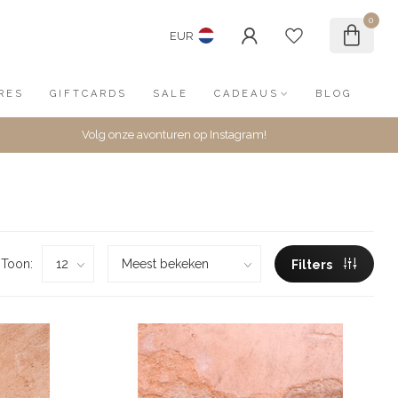
0
EUR
RES
GIFTCARDS
SALE
CADEAUS
BLOG
Volg onze avonturen op Instagram!
Toon:
Filters