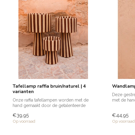
Tafellamp raffia bruin/naturel | 4
Wandlampe
varianten
Deze gestre
Onze raffia tafellampen worden met de
met de han
hand gemaakt door de getalenteerde
getalenteerd
ambacht...
€39,95
€44,95
Op voorraad
Op voorraad