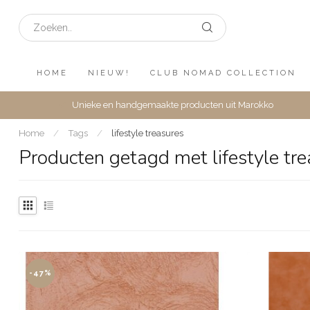
HOME
NIEUW!
CLUB NOMAD COLLECTION
Unieke en handgemaakte producten uit Marokko
Home
/
Tags
/
lifestyle treasures
Producten getagd met lifestyle tre
-47%