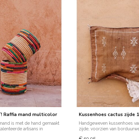
 Raffia mand multicolor
Kussenhoes cactus zijde 
 mand is met de hand gemaakt
Handgeweven kussenhoes van
alenteerde artisans in
zijde, voorzien van borduurw
verkrijgba...
€49,95