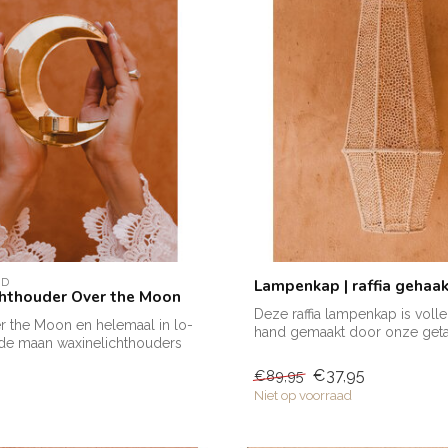
AD
Lampenkap | raffia gehaa
hthouder Over the Moon
Deze raffia lampenkap is voll
er the Moon en helemaal in lo-
hand gemaakt door onze geta
 de maan waxinelichthouders
ar...
€37,95
€89,95
Niet op voorraad