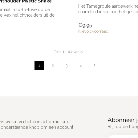
hthouder Mystic Snake
Het Tamegroute aardewerk hee
lemaal in lo-lo-love op de
naam te danken aan het gelij
e waxinelichthouders uit de
dorp in ...
€9,95
Niet op voorraad
Toon
1
-
12
van 42
1
2
3
4
Abonneer j
s weten via het contactformulier of
Blijf op de hoo
p onderstaande knop om een account