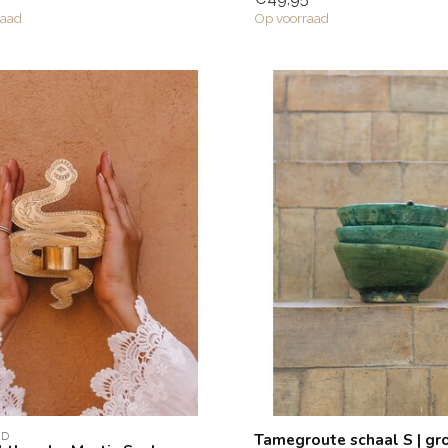
raad
Op voorraad
AD
Tamegroute schaal S | gr