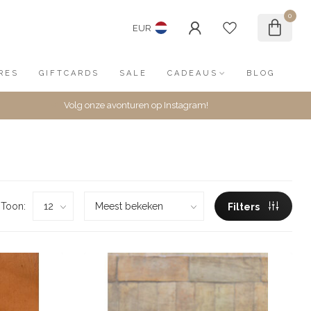
0
EUR
RES
GIFTCARDS
SALE
CADEAUS
BLOG
Volg onze avonturen op Instagram!
Toon:
Filters