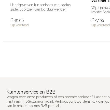
Waxinelic
Handgeweven kussenhoes van cactus
Wij zijn he
zijde, voorzien van borduurwerk en
Mystic Snak
verkrijgba...
Clu...
€49,95
€27,95
Op voorraad
Op voorraad
Klantenservice en B2B
Vragen over onze producten of een recente aankoop? Laat het on
mail naar
info@clubnomad.nl
. Verkooppunt worden? Klik dan o
aan te maken op ons B2B portaal.