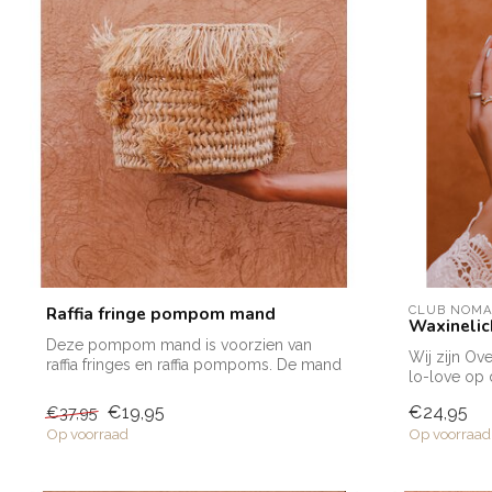
Raffia fringe pompom mand
CLUB NOM
Waxinelic
Deze pompom mand is voorzien van
Wij zijn Ov
raffia fringes en raffia pompoms. De mand
lo-love op
is id...
u...
€19,95
€24,95
€37,95
Op voorraad
Op voorraad