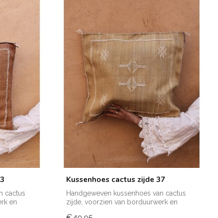
13
Kussenhoes cactus zijde 37
 cactus
Handgeweven kussenhoes van cactus
erk en
zijde, voorzien van borduurwerk en
verkrijgba...
€49,95