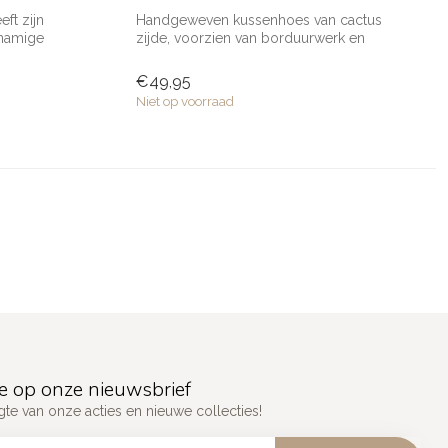
ft zijn
Handgeweven kussenhoes van cactus
knamige
zijde, voorzien van borduurwerk en
verkrijgba...
€49,95
Niet op voorraad
e op onze nieuwsbrief
gte van onze acties en nieuwe collecties!