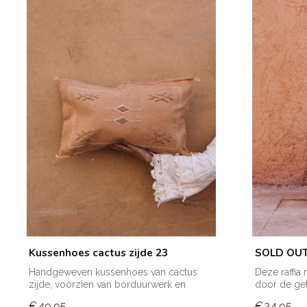
Kussenhoes cactus zijde 23
SOLD OUT!
Handgeweven kussenhoes van cactus
Deze raffia
zijde, voorzien van borduurwerk en
door de get
verkrijgba...
Marokk...
€49,95
€34,95