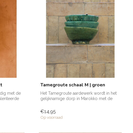
kt
Tamegroute schaal M | groen
edig met de
Het Tamegroute aardewerk wordt in het
lenteerde
gelijknamige dorp in Marokko met de
hand v...
€14,95
Op voorraad