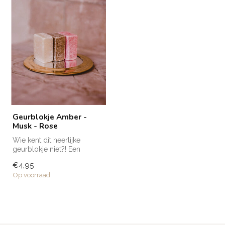
Geurblokje Amber -
Musk - Rose
Wie kent dit heerlijke
geurblokje niet?! Een
musthave voor in huis en te
€4,95
gebrui...
Op voorraad