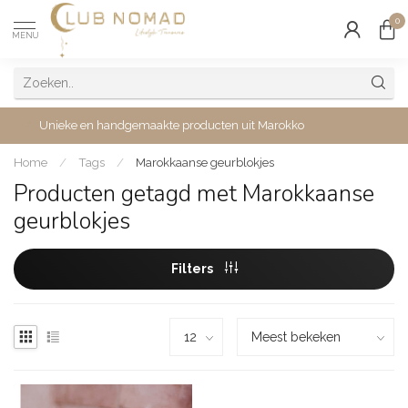
0
MENU
Unieke en handgemaakte producten uit Marokko
Home
/
Tags
/
Marokkaanse geurblokjes
Producten getagd met Marokkaanse
geurblokjes
Filters