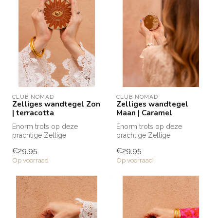
CLUB NOMAD
CLUB NOMAD
Zelliges wandtegel Zon
Zelliges wandtegel
| terracotta
Maan | Caramel
Enorm trots op deze
Enorm trots op deze
prachtige Zellige
prachtige Zellige
wandtegels die naar mijn
wandtegels die naar mijn
€29,95
€29,95
eigen ontwerp zij...
eigen ontwerp zij...
Op voorraad
Op voorraad