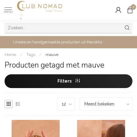
0
MENU
Unieke en handgemaakte producten uit Marokko
Home
/
Tags
/
mauve
Producten getagd met mauve
Filters