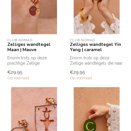
CLUB NOMAD
CLUB NOMAD
Zelliges wandtegel
Zelliges wandtegel Yin
Maan | Mauve
Yang | caramel
Enorm trots op deze
Enorm trots op deze
prachtige Zellige
Zellige wandtegels die naar
wandtegels die naar mijn
mijn eigen ontwerp zijn
€29,95
€29,95
eigen ontwerp zij...
gemaakt....
Op voorraad
Op voorraad