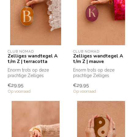
CLUB NOMAD
CLUB NOMAD
Zelliges wandtegel A
Zelliges wandtegel A
t/m Z | terracotta
t/m Z | mauve
Enorm trots op deze
Enorm trots op deze
prachtige Zelliges
prachtige Zelliges
wandtegeltjes die naar mijn
wandtegeltjes die naar mijn
€29,95
€29,95
eigen ontwerp...
eigen ontwerp...
Op voorraad
Op voorraad