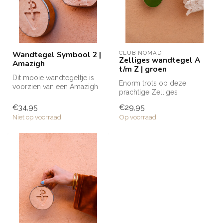
Wandtegel Symbool 2 |
CLUB NOMAD
Zelliges wandtegel A
Amazigh
t/m Z | groen
Dit mooie wandtegeltje is
Enorm trots op deze
voorzien van een Amazigh
prachtige Zelliges
symbool. Binnen deze
wandtegeltjes die naar mijn
cultuur ...
€34,95
€29,95
eigen ontwerp...
Niet op voorraad
Op voorraad