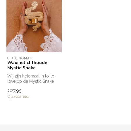
CLUB NOMAD
Waxinelichthouder
Mystic Snake
Wij zijn helemaal in lo-lo-
love op de Mystic Snake
waxinelichthouders uit de
€27,95
Clu...
Op voorraad