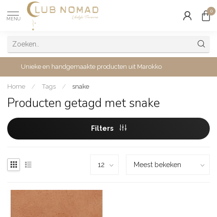
0
MENU
Unieke en handgemaakte producten uit Marokko
Home
/
Tags
/
snake
Producten getagd met snake
Filters