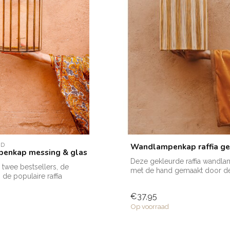
AD
Wandlampenkap raffia gee
enkap messing & glas
Deze gekleurde raffia wandla
twee bestsellers, de
met de hand gemaakt door d
 de populaire raffia
getalenteerde...
 met e...
€37,95
Op voorraad