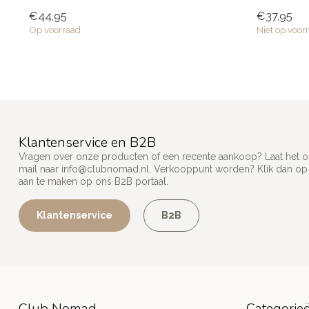
getalenteerd
€44,95
€37,95
Op voorraad
Niet op voor
Klantenservice en B2B
Vragen over onze producten of een recente aankoop? Laat het on
mail naar
info@clubnomad.nl
. Verkooppunt worden? Klik dan o
aan te maken op ons B2B portaal.
Klantenservice
B2B
Club Nomad
Categorie