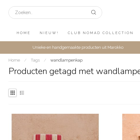
HOME
NIEUW!
CLUB NOMAD COLLECTION
Unieke en handgemaakte producten uit Marokko
Home
/
Tags
/
wandlampenkap
Producten getagd met wandlamp