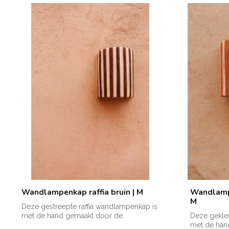
Wandlampenkap raffia bruin | M
Wandlampe
M
Deze gestreepte raffia wandlampenkap is
met de hand gemaakt door de
Deze gekleu
getalenteerd...
met de han