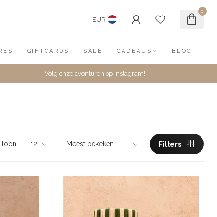
0
EUR
RES
GIFTCARDS
SALE
CADEAUS
BLOG
Volg onze avonturen op Instagram!
Toon:
Filters