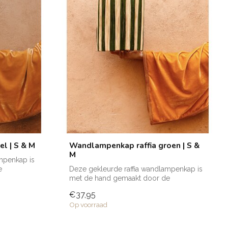
l | S & M
Wandlampenkap raffia groen | S &
M
mpenkap is
e
Deze gekleurde raffia wandlampenkap is
met de hand gemaakt door de
getalenteerde...
€37,95
Op voorraad