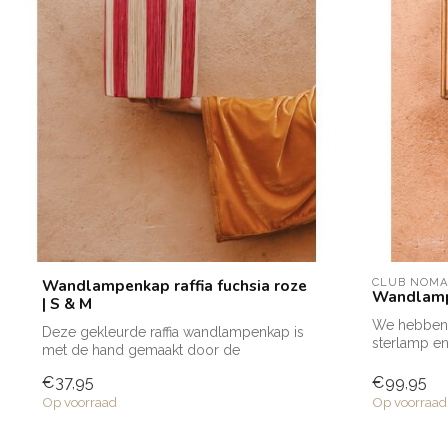
Wandlampenkap raffia fuchsia roze
CLUB NOM
Wandlamp
| S & M
We hebben 
Deze gekleurde raffia wandlampenkap is
sterlamp en
met de hand gemaakt door de
wandlampjes
getalenteerde...
€37,95
€99,95
Op voorraad
Op voorraad