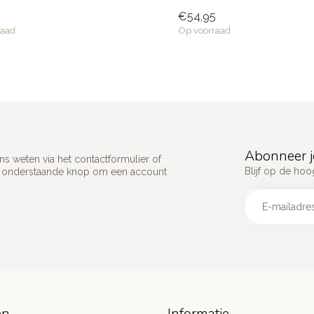
e...
getalenteerd...
€54,95
raad
Op voorraad
Abonneer j
s weten via het contactformulier of
Blijf op de hoo
p onderstaande knop om een account
ën
Informatie