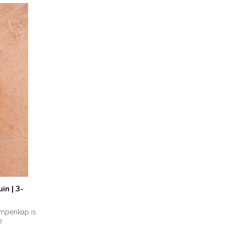
in | 3-
ampenkap is
e