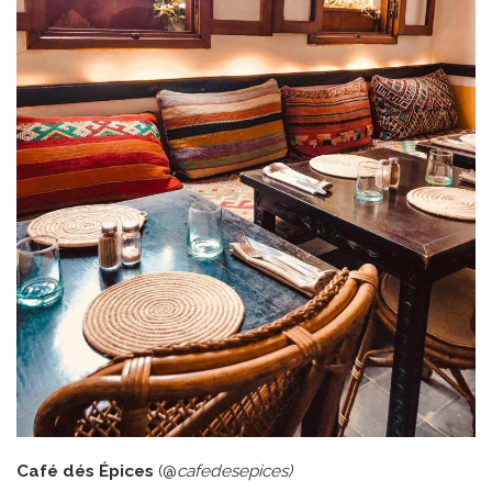
Café dés Épices
(@
cafedesepices)