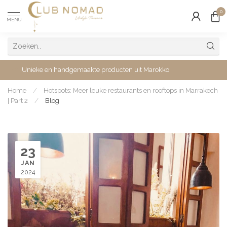
0
MENU
Unieke en handgemaakte producten uit Marokko
Home
/
Hotspots: Meer leuke restaurants en rooftops in Marrakech
| Part 2
/
Blog
23
JAN
2024