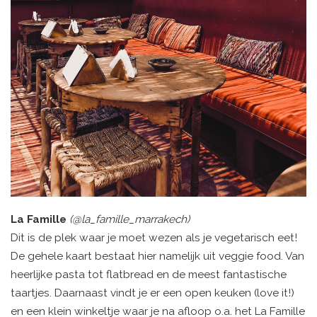
La Famille
(@la_famille_marrakech)
Dit is de plek waar je moet wezen als je vegetarisch eet!
De gehele kaart bestaat hier namelijk uit veggie food. Van
heerlijke pasta tot flatbread en de meest fantastische
taartjes. Daarnaast vindt je er een open keuken (love it!)
en een klein winkeltje waar je na afloop o.a. het La Famille